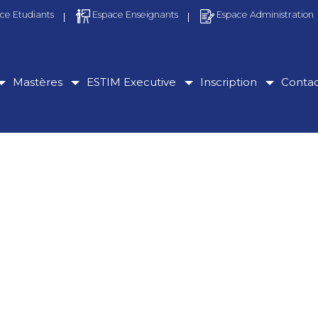
ce Etudiants
Espace Enseignants
Espace Administration
Mastères
ESTIM Executive
Inscription
Conta