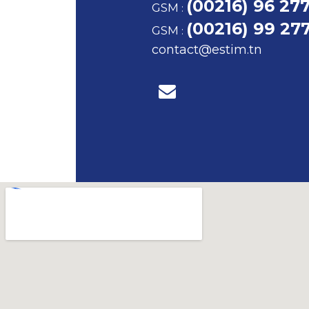
(00216) 96 27
GSM
:
(00216) 99 27
GSM
:
contact@estim.tn