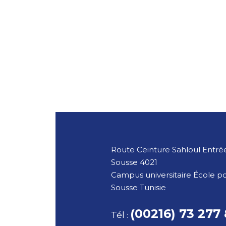
Route Ceinture Sahloul Entrée
Sousse
4021
Campus universitaire École p
Sousse
Tunisie
(00216) 73 277
Tél
: