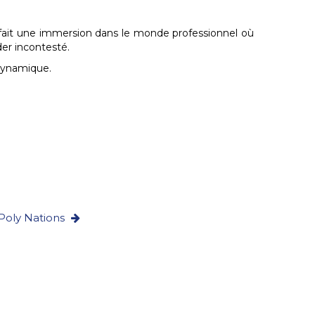
nt fait une immersion dans le monde professionnel où
der incontesté.
 dynamique.
Poly Nations