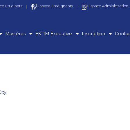
ce Etudiants
Espace Enseignants
Espace Administration
Mastères
ESTIM Executive
Inscription
Conta
City