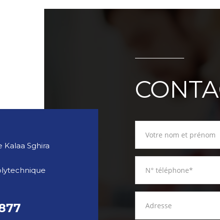
CONTA
 Kalaa Sghira
olytechnique
 877