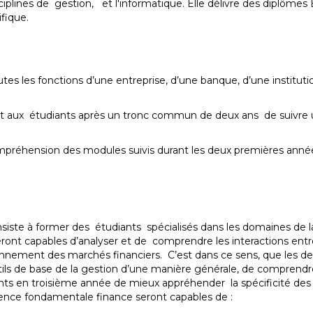
plines de gestion, et l'informatique. Elle délivre des diplômes B
fique.
s les fonctions d’une entreprise, d’une banque, d’une institution
et aux étudiants après un tronc commun de deux ans de suivre u
compréhension des modules suivis durant les deux premières année
nsiste à former des étudiants spécialisés dans les domaines de l
ront capables d’analyser et de comprendre les interactions ent
ctionnement des marchés financiers. C’est dans ce sens, que les
ils de base de la gestion d’une manière générale, de comprendre 
iants en troisième année de mieux appréhender la spécificité des 
licence fondamentale finance seront capables de :