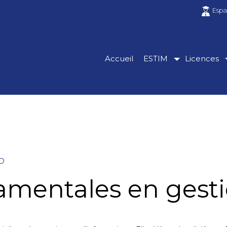
Espa
Accueil
ESTIM
Licences
MD
amentales en gest