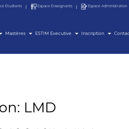
ce Etudiants
Espace Enseignants
Espace Administration
Mastères
ESTIM Executive
Inscription
Conta
ion: LMD