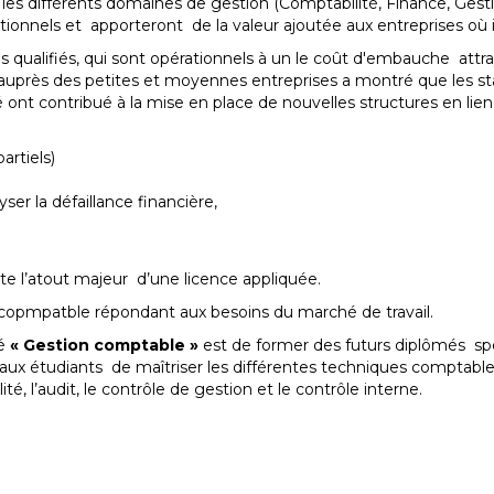
 les différents domaines de gestion (Comptabilité, Finance, Gest
ationnels et apporteront de la valeur ajoutée aux entreprises où 
 qualifiés, qui sont opérationnels à un le coût d'embauche attr
uprès des petites et moyennes entreprises a montré que les st
t contribué à la mise en place de nouvelles structures en lien a
artiels)
er la défaillance financière,
nte l’atout majeur d’une licence appliquée.
copmpatble répondant aux besoins du marché de travail.
té
« Gestion comptable »
est de former des futurs diplômés spéc
aux étudiants de maîtriser les différentes techniques comptables 
é, l’audit, le contrôle de gestion et le contrôle interne.