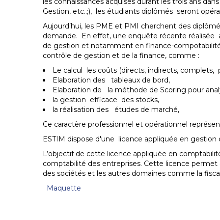
les connaissances acquises durant les trois ans dans
Gestion, etc..;), les étudiants diplômés seront opér
Aujourd’hui, les PME et PMI cherchent des diplômés
demande. En effet, une enquête récente réalisée a
de gestion et notamment en finance-compotabilité on
contrôle de gestion et de la finance, comme :
Le calcul les coûts (directs, indirects, complets, p
Elaboration des tableaux de bord,
Elaboration de la méthode de Scoring pour analys
la gestion efficace des stocks,
la réalisation des études de marché,
Ce caractère professionnel et opérationnel représe
ESTIM dispose d'une licence appliquée en gestion 
L’objectif de cette licence appliquée en comptabili
comptabilité des entreprises. Cette licence permet 
des sociétés et les autres domaines comme la fiscalit
Maquette