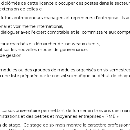
iplômés de cette licence d’occuper des postes dans le secteur pu
extension de celles-ci.
futurs entrepreneurs managers et repreneurs d'entreprise. Ils au
ional et voir même international,
 dialoguer avec l’expert comptable et le commissaire aux compt
veaux marchés et démarcher de nouveaux clients,
 sur les nouvelles modes de gouvernance,
 de gestion,
s modules ou des groupes de modules organisés en six semestre
 une liste préparée par le conseil scientifique au début de chaqu
n cursus universitaire permettant de former en trois ans des ma
nistrations et des petites et moyennes entreprises « PME ».
is de stage. Ce stage de six mois montre le caractère professionn