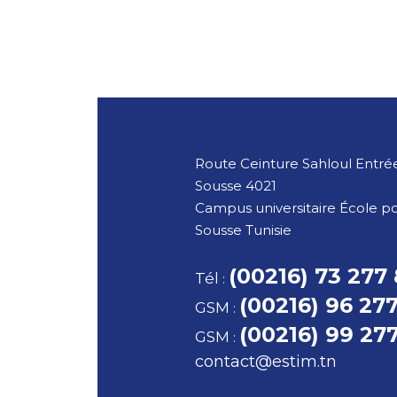
Route Ceinture Sahloul Entrée
Sousse
4021
Campus universitaire École p
Sousse
Tunisie
(00216) 73 277
Tél
:
(00216) 96 27
GSM
:
(00216) 99 27
GSM
:
contact@estim.tn