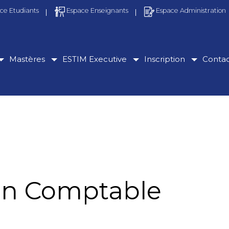
ce Etudiants
Espace Enseignants
Espace Administration
Mastères
ESTIM Executive
Inscription
Conta
ion Comptable