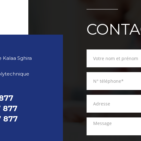
CONTA
 Kalaa Sghira
olytechnique
 877
7 877
7 877