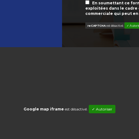
En soumettant ce formu
exploitées dans le cadre
commerciale qui peut en
reCAPTCHA
est désactivé.
✓ Autori
Google map iframe
est désactivé.
✓ Autoriser