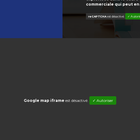
commerciale qui peut en
reCAPTCHA
est désactivé.
✓ Autori
Google map iframe
est désactivé.
✓ Autoriser