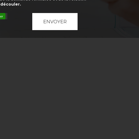
 découler.
ser