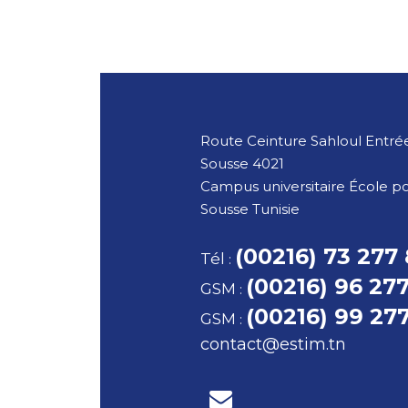
Route Ceinture Sahloul Entrée
Sousse
4021
Campus universitaire École p
Sousse
Tunisie
(00216) 73 277
Tél
:
(00216) 96 27
GSM
:
(00216) 99 27
GSM
:
contact@estim.tn