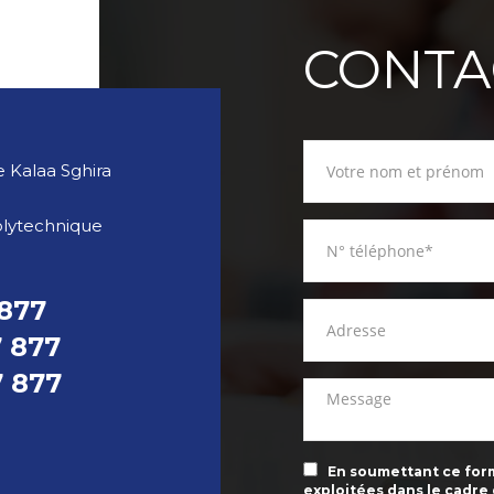
CONTA
 Kalaa Sghira
olytechnique
 877
7 877
7 877
En soumettant ce formu
exploitées dans le cadre