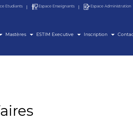
ce Etudiants
Espace Enseignants
Espace Administration
Mastères
ESTIM Executive
Inscription
Conta
aires