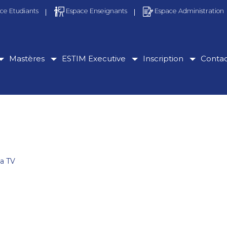
ce Etudiants
Espace Enseignants
Espace Administration
Mastères
ESTIM Executive
Inscription
Conta
ia TV