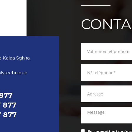
CONTA
 Kalaa Sghira
olytechnique
 877
7 877
7 877
En soumettant ce formu