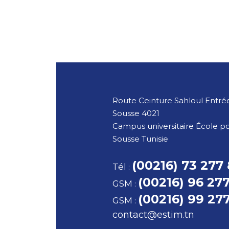
Route Ceinture Sahloul Entrée
Sousse
4021
Campus universitaire École p
Sousse
Tunisie
(00216) 73 277
Tél
:
(00216) 96 27
GSM
:
(00216) 99 27
GSM
:
contact@estim.tn