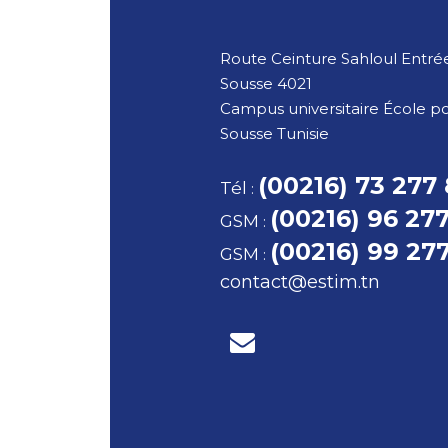
Route Ceinture Sahloul Entrée
Sousse
4021
Campus universitaire École p
Sousse
Tunisie
(00216) 73 277
Tél
:
(00216) 96 27
GSM
:
(00216) 99 27
GSM
:
contact@estim.tn