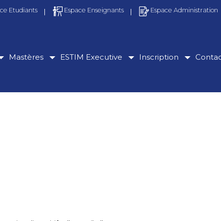
ce Etudiants
Espace Enseignants
Espace Administration
Mastères
ESTIM Executive
Inscription
Conta