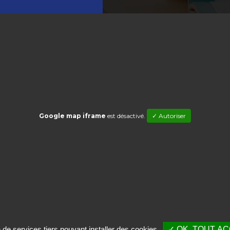
Google map iframe
est désactivé.
✓ Autoriser
n de services tiers pouvant installer des cookies
✓ OK, TOUT A