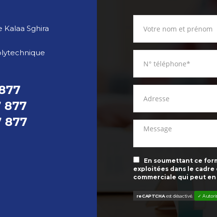
 Kalaa Sghira
olytechnique
 877
7 877
7 877
En soumettant ce formu
exploitées dans le cadre
commerciale qui peut en
reCAPTCHA
est désactivé.
✓ Autori