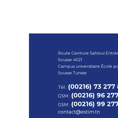
Route Ceinture Sahloul Entrée
Sousse
4021
Campus universitaire École p
Sousse
Tunisie
(00216) 73 277
Tél
:
(00216) 96 27
GSM
:
(00216) 99 27
GSM
:
contact@estim.tn