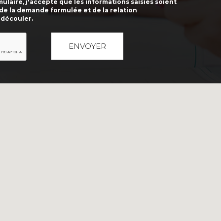
laire, j'accepte que les informations saisies soient
 de la demande formulée et de la relation
 découler.