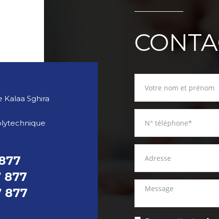
CONTA
 Kalaa Sghira
olytechnique
 877
7 877
7 877