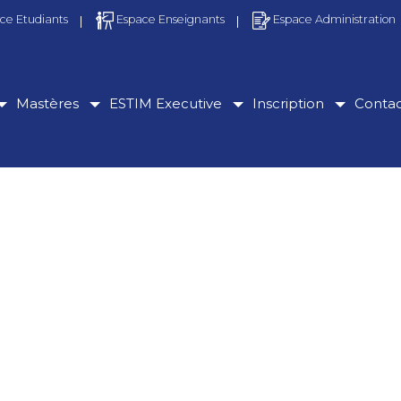
ce Etudiants
Espace Enseignants
Espace Administration
Mastères
ESTIM Executive
Inscription
Conta