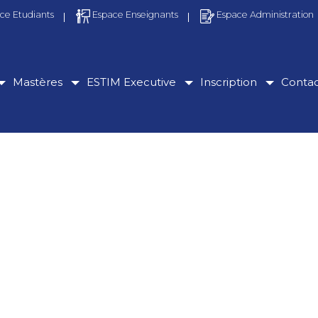
ce Etudiants
Espace Enseignants
Espace Administration
Mastères
ESTIM Executive
Inscription
Conta