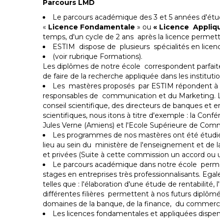
Parcours LMD
Le parcours académique des 3 et 5 années d'étud
«
Licence Fondamentale
» ou
« Licence Appliq
temps, d'un cycle de 2 ans
après la licence permet
ESTIM dispose de plusieurs spécialités en licen
(voir rubrique Formations).
Les diplômes de notre école correspondent parfaite
de faire de la recherche appliquée dans les instituti
Les mastères proposés par ESTIM répondent à des
responsables de communication et du Marketing. L'
conseil scientifique, des directeurs de banques et e
scientifiques, nous itons à titre d'exemple : la Con
Jules Verne (Amiens) et l'Ecole Supérieure de Com
Les programmes de nos mastères ont été étudiés 
lieu au sein du ministère de l'enseignement et de 
et privées (Suite à cette commission un accord ou u
Le parcours académique dans notre école permet 
stages en entreprises très professionnalisants. Egal
telles que : l'élaboration d'une étude de rentabilit
différentes filières permettent à nos futurs diplômé
domaines de la banque, de la finance, du commerce in
Les licences fondamentales et appliquées dispens