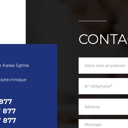
CONTA
 Kalaa Sghira
olytechnique
 877
7 877
7 877