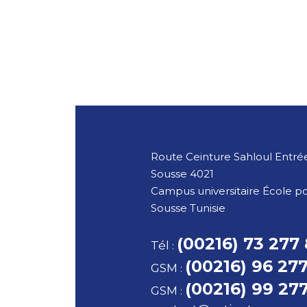
Route Ceinture Sahloul Entrée
Sousse
4021
Campus universitaire École p
Sousse
Tunisie
(00216) 73 277
Tél
:
(00216) 96 27
GSM
:
(00216) 99 27
GSM
: