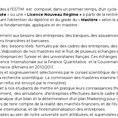
es à l'ESTIM est composé, dans un premier temps, d'un cycle de
uée
» ou une «
Licence Nouveau Régime »
à partir de la rent
tant l'obtention du diplôme et du grade du «
Mastère
» selon la s
ce fondamentale, appliquée et en mastère :
ment aux besoins des entreprises, des banques, des assurances e
ons financières et bancaires.
 besoins réels formulés par des cadres des entreprises, des ba
élaboration de nos mastères est le fruit de plusieurs échanges
ntreprises en Tunisie et des universitaires français. Ces échanges
férence Internationale sur la Finance Quantitative et la Gouverna
merce d'Amiens en 2010/2011.
et soigneusement sélectionnés par le conseil scientifique de 
la recherche scientifique. La commission des mastères examine 
n refus est envoyé par le ministère).
à nos étudiants de mettre en pratique leurs connaissances théo
ement, des simulations d'entreprises effectuées dans le cadre d'at
é, l'analyse d'un bilan et la détermination d'un plan Marketing 
s de tenir compte de la réalité des marchés financiers, et de l'é
ternational, et de l'internationalisation des entreprises.
ées au sein de notre université sont attribuées, et supervisées 