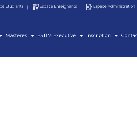
ce Etudiants
Espace Enseignants
Espace Administration
Mastères
ESTIM Executive
Inscription
Conta