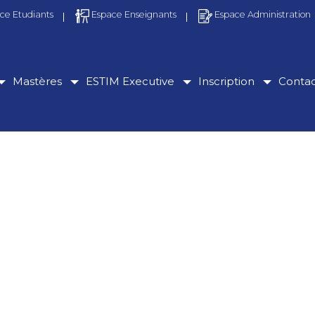
ce Etudiants
Espace Enseignants
Espace Administration
Mastères
ESTIM Executive
Inscription
Conta