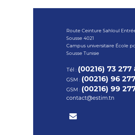
Route Ceinture Sahloul Entrée
Sousse
4021
Campus universitaire École p
Sousse
Tunisie
(00216) 73 277
Tél
:
(00216) 96 27
GSM
:
(00216) 99 27
GSM
:
contact@estim.tn