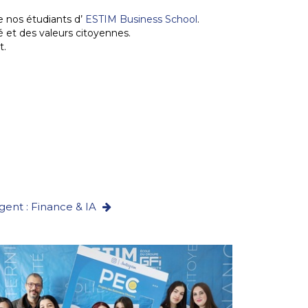
e nos étudiants d’
ESTIM Business School
.
té et des valeurs citoyennes.
t.
igent : Finance & IA