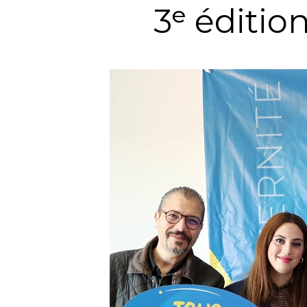
3ᵉ éditio